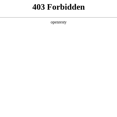
关于永利yl23411
解决方案
产品
技术
统